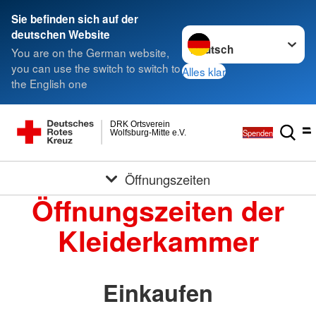
Sie befinden sich auf der
Sprache wechseln zu
deutschen Website
You are on the German website,
you can use the switch to switch to
Alles klar
the English one
DRK Ortsverein
Spenden
Wolfsburg-Mitte e.V.
Öffnungszeiten
Öffnungszeiten der
Kleiderkammer
Einkaufen