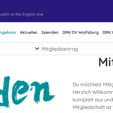
witch to the English one
ngebote
Aktuelles
Spenden
DRK OV Wolfsburg
DRK 
Mitgliedsantrag
Mi
Du möchtest Mitl
Herzlich Willkomm
komplett aus und 
Mitgliedschaft is