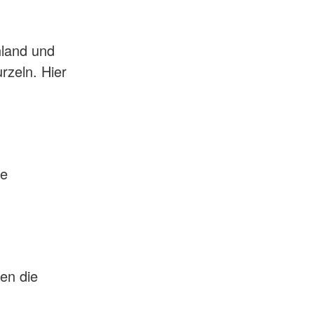
hland und
rzeln. Hier
ge
en die