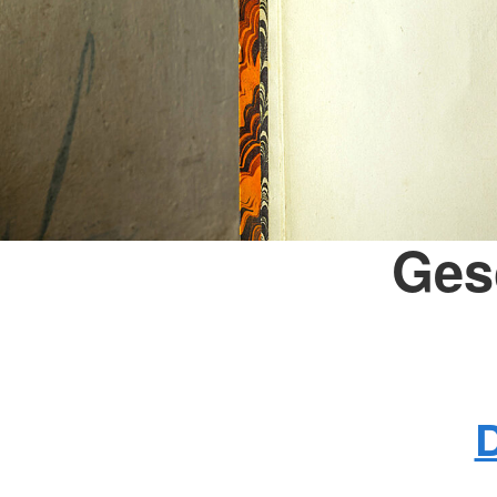
Ges
D