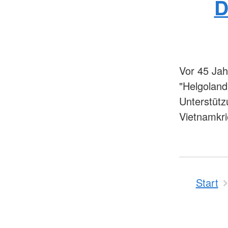
D
Vor 45 Jah
"Helgoland
Unterstütz
Vietnamkri
Start