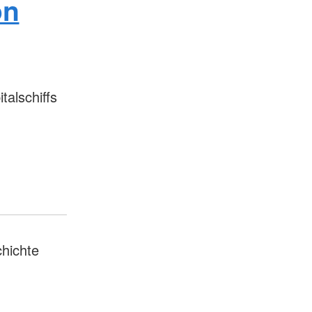
on
talschiffs
hichte