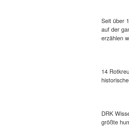
Seit über 
auf der ga
erzählen w
14 Rotkreu
historisch
DRK Wissen
größte hu