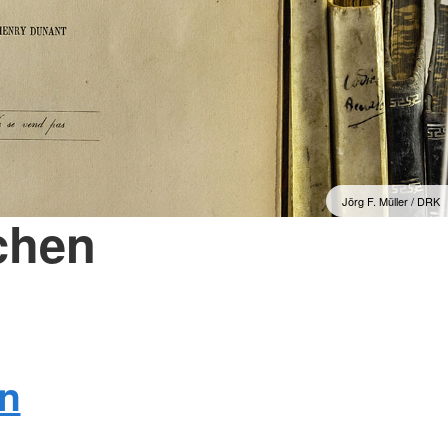
Jörg F. Müller / DRK
chen
en