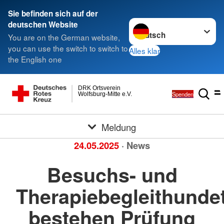
Sie befinden sich auf der
Sprache wechseln zu
deutschen Website
You are on the German website,
you can use the switch to switch to
Alles klar
the English one
DRK Ortsverein
Spenden
Wolfsburg-Mitte e.V.
Meldung
24.05.2025
· News
Besuchs- und
Therapiebegleithund
bestehen Prüfung